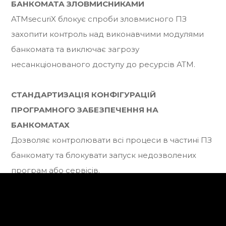
БАНКОМАТА ЗЛОВМИСНИКАМИ
ATMsecuriX блокує спроби зловмисного ПЗ
захопити контроль над виконавчими модулями
банкомата та виключає загрозу
несанкціонованого доступу до ресурсів АТМ.
СТАНДАРТИЗАЦІЯ КОНФІГУРАЦІЙ
ПРОГРАМНОГО ЗАБЕЗПЕЧЕННЯ НА
БАНКОМАТАХ
Дозволяє контролювати всі процеси в частині ПЗ
банкомату та блокувати запуск недозволених
програм або сервісів.
ЗАБЕЗПЕЧЕННЯ АВТЕНТИЧНОСТІ ВИКОНАВЧИХ
ФАЙЛІВ ФУНКЦІОНАЛЬНОГО ПЗ БАНКОМАТУ
Гарантує цілісність функціонального ПЗ, що